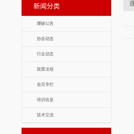
新闻分类
爆破公告：
唐山市爆破协会办公地址变更通知
理事会人员
常务理事会人员
爆破公告：
关于唐山市爆破协会邀请新会员入会函
爆破公告
协会领导成员
协会动态
监事会人员
唐山市爆破专家委员会成员名单
行业动态
联系方式
政策法规
会员专栏
培训信息
技术交流