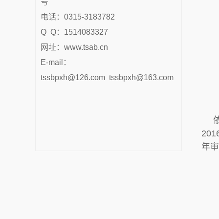
号
电话：0315-3183782
Q Q：1514083327
网址：www.tsab.cn
E-mail：
tssbpxh@126.com tssbpxh@163.com
20
年审