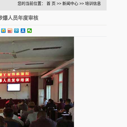
您的当前位置：
首 页
>>
新闻中心
>>
培训信息
0-09-20
度涉爆人员年度审核
2019-02-16