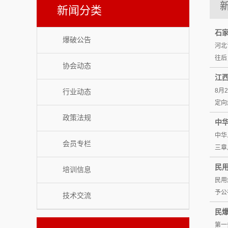
新闻分类
爆破公告：
关于唐山市爆破协会邀请新会员入会函
理事会人员
常务理事会人员
石家
爆破公告
河北
协会领导成员
往后
协会动态
监事会人员
江
唐山市爆破专家委员会成员名单
8月
行业动态
定向
联系方式
政策法规
中
中华
会员专栏
三章
民
培训信息
民用
予公
技术交流
民
第一