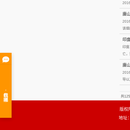
20
唐
20
该烟
印度
印度
亡，
唐
20
导以
共12
版权
地址：