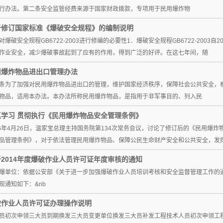
行办法。第二条安全监管经费来源于国家财政拨款，专项用于民用爆炸物
于修订国家标准《爆破安全规程》的编制说明
对爆破安全规程GB6722-2003进行修编的必要性1．爆破安全规程GB6722-200
作业安全，减少爆破事故起到了应有的作用，得到广泛的好评。在这七年间，随
用爆炸物品进出口管理办法
条为了加强对民用爆炸物品进出口的管理，维护国家经济秩序，保障社会公共安全，
物品，适用本办法。本办法所称民用爆炸物品，是指用于非军事目的、列入民
真学习 贯彻执行《民用爆炸物品安全管理条例》
06年4月26日，温家宝总理主持国务院第134次常务会议，讨论了修订后的《民用爆
品管理条例》，对于依法管理民用爆炸物品、保障公民生命财产安全和公共安全，发
2014年度爆破作业人员许可证年度审核的通知
爆单位：依据公安部《关于进一步加强爆破作业人员培训考核和安全监督管理工作的通
现通知如下：&nb
破作业人员许可证办理操作说明
员初次申领三大员到期换发三大员变更单位换发三大员补发工程技术人员初次申领工