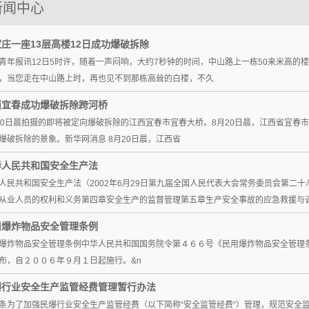
新闻中心
爆破工程技术人员信息
查询
查询
庄一座13层高楼12日成功爆破拆除
青年报讯12日5时许，随着一声闷响，大约7秒钟的时间，中山路上一栋50来米高
，当您走在中山路上时，再也见不到那栋高耸的白楼，不久
西宜春成功爆破拆除跨河桥
20日晨拍摄的即将被定向爆破拆除的江西宜春市宜春大桥。8月20日晨，江西省宜春
爆破拆除的景象。新华网消息 8月20日晨，江西省
华人民共和国安全生产法
人民共和国安全生产法（2002年6月29日第九届全国人民代表大会常务委员会第二
从业人员的权利和义务第四章安全生产的监督管理第五章生产安全事故的应急救援与
用爆炸物品安全管理条例
爆炸物品安全管理条例中华人民共和国国务院令第４６６号《民用爆炸物品安全管理
布，自２００６年９月１日起施行。&n
爆行业安全生产监管经费管理暂行办法
条为了加强民爆行业安全生产监管经费（以下简称“安全监管经费”）管理，规范安全