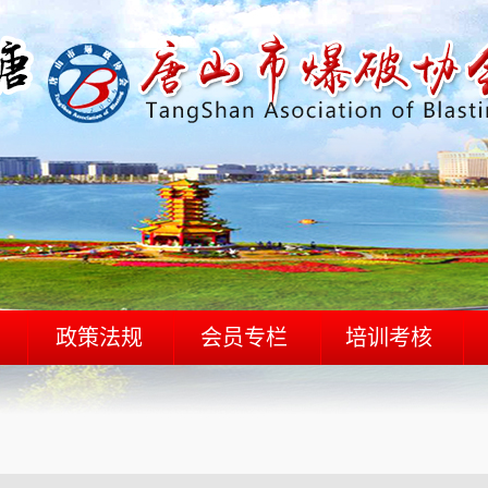
政策法规
会员专栏
培训考核
202
法律法规
会员相关
培训信息
国家标准
会员活动
爆破作业人员新证查询
202
其他类
爆破作业人员年度审核