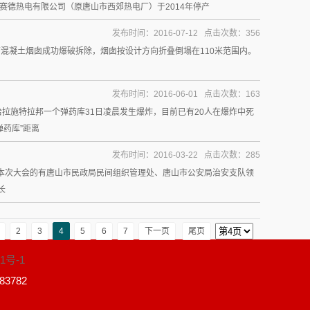
唐山赛德热电有限公司（原唐山市西郊热电厂）于2014年停产
发布时间：2016-07-12 点击次数：356
钢筋混凝土烟囱成功爆破拆除，烟囱按设计方向折叠倒塌在110米范围内。
发布时间：2016-06-01 点击次数：163
拉施特拉邦一个弹药库31日凌晨发生爆炸，目前已有20人在爆炸中死
药库”距离
发布时间：2016-03-22 点击次数：285
席本次大会的有唐山市民政局民间组织管理处、唐山市公安局治安支队领
长
2
3
4
5
6
7
下一页
尾页
1号-1
3782