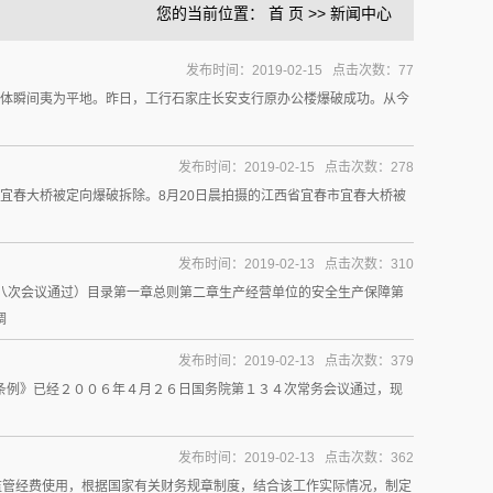
您的当前位置：
首 页
>>
新闻中心
2019-02-16
发布时间：2019-02-15 点击次数：77
的楼体瞬间夷为平地。昨日，工行石家庄长安支行原办公楼爆破成功。从今
发布时间：2019-02-15 点击次数：278
市宜春大桥被定向爆破拆除。8月20日晨拍摄的江西省宜春市宜春大桥被
发布时间：2019-02-13 点击次数：310
十八次会议通过）目录第一章总则第二章生产经营单位的安全生产保障第
调
发布时间：2019-02-13 点击次数：379
条例》已经２００６年４月２６日国务院第１３４次常务会议通过，现
发布时间：2019-02-13 点击次数：362
监管经费使用，根据国家有关财务规章制度，结合该工作实际情况，制定