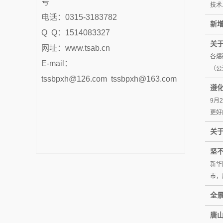
号
技术
电话：0315-3183782
新
Q Q：1514083327
关
网址：www.tsab.cn
各爆
E-mail：
（公
tssbpxh@126.com tssbpxh@163.com
遵化
9月
更好
关于
坚
新华
市，
全
唐