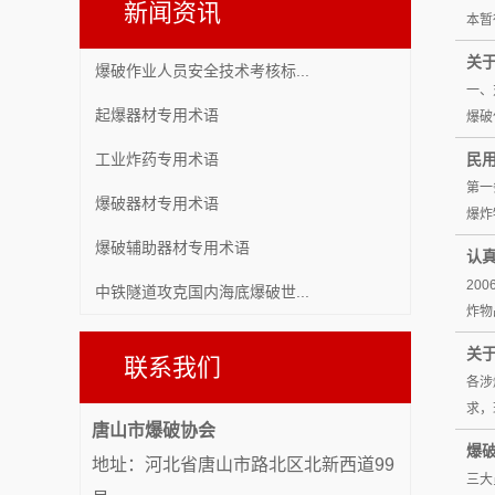
新闻资讯
本暂
关
爆破作业人员安全技术考核标...
一、
起爆器材专用术语
爆破
工业炸药专用术语
民
第一
爆破器材专用术语
爆炸
爆破辅助器材专用术语
认
20
中铁隧道攻克国内海底爆破世...
炸物
关于
联系我们
各涉
求，
唐山市爆破协会
爆
地址：河北省唐山市路北区北新西道99
三大