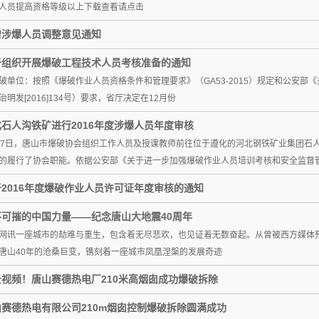
人员提高资格等级以上下载查看请点击
增涉爆人员调整意见通知
于组织开展爆破工程技术人员考核准备的通知
破单位：按照《爆破作业人员资格条件和管理要求》（GA53-2015）规定和公安
治明发[2016]134号）要求，省厅决定在12月份
石人沟铁矿进行2016年度涉爆人员年度审核
27日，唐山市爆破协会组织工作人员及授课教师前往位于遵化的河北钢铁矿业集团石
的履行了协会职能。依据公安部《关于进一步加强爆破作业人员培训考核和安全监督
2016年度爆破作业人员许可证年度审核的通知
不可摧的中国力量——纪念唐山大地震40周年
网讯一座城市的劫难与重生，包含着无尽悲欢，也见证着无数奋起。从曾被西方媒体预
唐山40年的沧桑巨变，镌刻着一座城市凤凰涅槃的发展奇迹
景视频！唐山赛德热电厂210米高烟囱成功爆破拆除
山赛德热电有限公司210m烟囱控制爆破拆除圆满成功