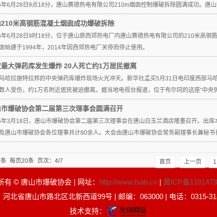
16年6月28日9点18分，唐山赛德热电有限公司210m烟囱控制爆破拆除圆满成功。
山210米高钢筋混凝土烟囱成功爆破拆除
16年6月28日9时18分，位于唐山原西郊热电厂内唐山赛德热电有限公司的210米高
囱始建于1994年，2014年因西郊热电厂关停而停止使用。
最大弹药库发生爆炸 20人死亡约1万居民撤离
马哈拉施特拉邦的中央弹药库爆炸现场火光冲天。新华社孟买5月31日电印度西部马哈
数人受伤，约1万名附近居民被迫撤离。据当地电视台报道，位于布尔冈的这座“中央弹
山市爆破协会第二届第三次理事会圆满召开
16年3月18日，唐山市爆破协会第二届第三次理事会在唐山白玉兰酒店隆重召开。出
及唐山市爆破协会各位理事共计80余人。大会由唐山市爆破协会常务副理事长兼秘书
5条
每页20条
页次：4/7
首页
上一页
1
所有 © 唐山市爆破协会 | 网址：
http://www.tsab.cn
|
冀ICP备1101473
河北省唐山市路北区北新西道99号 | 邮编：063000 | 电话：0315-318
技术支持：